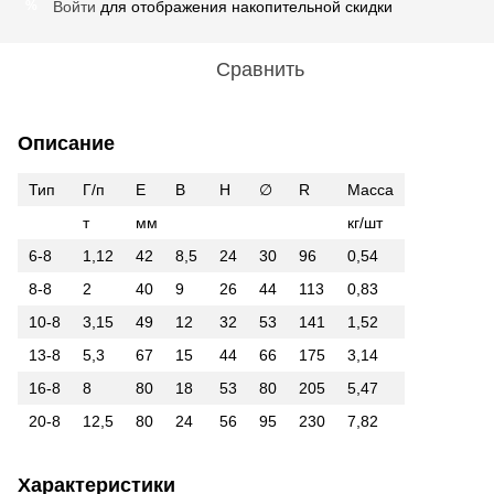
Войти
для отображения накопительной скидки
%
Сравнить
Описание
Тип
Г/п
E
B
H
∅
R
Масса
т
мм
кг/шт
6-8
1,12
42
8,5
24
30
96
0,54
8-8
2
40
9
26
44
113
0,83
10-8
3,15
49
12
32
53
141
1,52
13-8
5,3
67
15
44
66
175
3,14
16-8
8
80
18
53
80
205
5,47
20-8
12,5
80
24
56
95
230
7,82
Характеристики