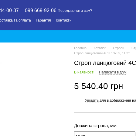
44-00-37
099 669-92-06
Передзвонити вам?
оставка та оплата
Гарантія
Контакти
Головна
Каталог
Стропи
Ст
Строп ланцюговий 4СЦ 13х39, 11.2т.
Строп ланцюговий 4СЦ
В наявності
Написати відгук
5 540.40 грн
Увійдіть
для відображення на
%
Довжина стропа, мм: