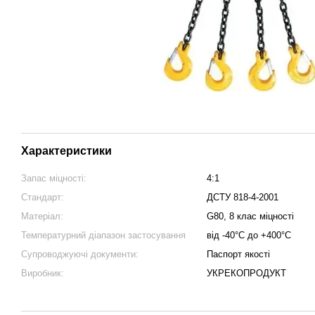
Характеристики
Запас міцності:
4:1
Стандарт:
ДСТУ 818-4-2001
Матеріал:
G80, 8 клас міцності
Температурний діапазон застосування
від -40°С до +400°С
Супроводжуючі документи:
Паспорт якості
Виробник:
УКРЕКОПРОДУКТ