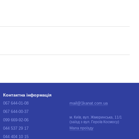
Контактна інформація
067 644-01-08
mail@1kanat.com.ua
067 644-00-37
м. Київ, вул. Жмеринська, 11/1
099 669-92-06
(заїзд з вул. Героїв Космосу)
044 537 29 17
Мапа проїзду
044 404 10 15