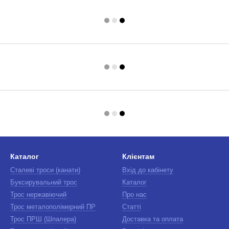
Каталог
Клієнтам
Сталеві троси (канати)
Вхід до кабінету
Буксирувальний трос
Каталог
Трос нержавіючий
Про нас
Трос металополімерний ПР
Статті
Трос ПРШ (Шпалера)
Доставка та оплата