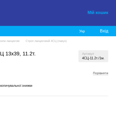
Мій кошик
Вхід
Укр
ропи ланцюгові
Строп ланцюговий 4СЦ (павук)
 13х39, 11.2т.
Артикул
4СЦ-11.2т./1м.
Порівняти
копичувальної знижки