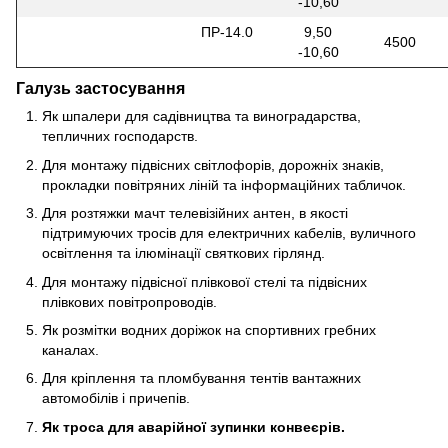
-10,60
ПР-14.0
9,50
4500
-10,60
Галузь застосування
Як шпалери для садівництва та виноградарства,
тепличних господарств.
Для монтажу підвісних світлофорів, дорожніх знаків,
прокладки повітряних ліній та інформаційних табличок.
Для розтяжки мачт телевізійних антен, в якості
підтримуючих тросів для електричних кабелів, вуличного
освітлення та ілюмінації святкових гірлянд.
Для монтажу підвісної плівкової стелі та підвісних
плівкових повітропроводів.
Як розмітки водних доріжок на спортивних гребних
каналах.
Для кріплення та пломбування тентів вантажних
автомобілів і причепів.
Як троса для аварійної зупинки конвеєрів.