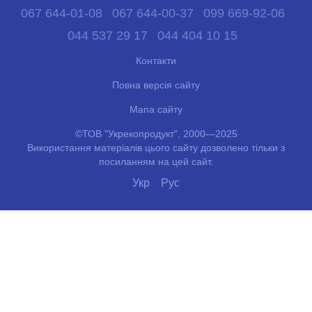
067 644-01-08
067 644-00-37
099 669-92-06
044 537 29 17
044 404 10 15
Контакти
Повна версія сайту
Мапа сайту
©ТОВ "Укрекопродукт", 2000—2025
Використання матеріалів цього сайту дозволено тільки з
посиланням на цей сайт.
Укр
Рус