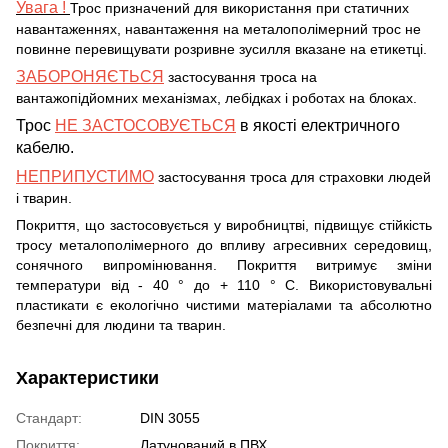
Увага !
Трос призначений для використання при статичних
навантаженнях, навантаження на металополімерний трос не
повинне перевищувати розривне зусилля вказане на етикетці.
ЗАБОРОНЯЄТЬСЯ
застосування троса на
вантажопідйомних механізмах, лебідках і роботах на блоках.
Трос
НЕ ЗАСТОСОВУЄТЬСЯ
в якості електричного
кабелю.
НЕПРИПУСТИМО
застосування троса для страховки людей
і тварин.
Покриття, що застосовується у виробництві, підвищує стійкість
тросу металополімерного до впливу агресивних середовищ,
сонячного випромінювання. Покриття витримує зміни
температури від - 40 ° до + 110 ° С. Використовувальні
пластикати є екологічно чистими матеріалами та абсолютно
безпечні для людини та тварин.
Характеристики
Стандарт:
DIN 3055
Покриття:
Латунований в ПВХ