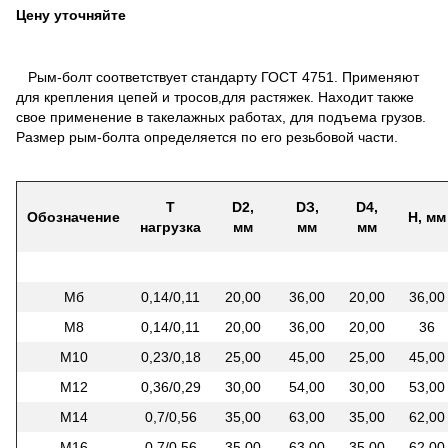
Цену уточняйте
Рым-болт соответствует стандарту ГОСТ 4751. Применяют
для крепления цепей и тросов,для растяжек. Находит также
свое применение в такелажных работах, для подъема грузов.
Размер рым-болта определяется по его резьбовой части.
Т
D2,
DЗ,
D4,
Обозначение
Н, мм
нагрузка
мм
мм
мм
Мб
0,14/0,11
20,00
36,00
20,00
36,00
М8
0,14/0,11
20,00
36,00
20,00
36
М10
0,23/0,18
25,00
45,00
25,00
45,00
М12
0,36/0,29
30,00
54,00
30,00
53,00
М14
0,7/0,56
35,00
63,00
35,00
62,00
М16
0,7/0,56
35,00
63,00
35,00
62,00