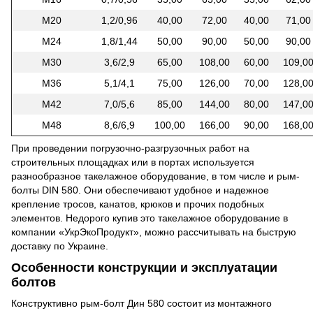
М20
1,2/0,96
40,00
72,00
40,00
71,00
М24
1,8/1,44
50,00
90,00
50,00
90,00
М30
3,6/2,9
65,00
108,00
60,00
109,0
М36
5,1/4,1
75,00
126,00
70,00
128,0
М42
7,0/5,6
85,00
144,00
80,00
147,0
М48
8,6/6,9
100,00
166,00
90,00
168,0
При проведении погрузочно-разгрузочных работ на
строительных площадках или в портах используется
разнообразное такелажное оборудование, в том числе и рым-
болты DIN 580. Они обеспечивают удобное и надежное
крепление тросов, канатов, крюков и прочих подобных
элементов. Недорого купив это такелажное оборудование в
компании «УкрЭкоПродукт», можно рассчитывать на быструю
доставку по Украине.
Особенности конструкции и эксплуатации
болтов
Конструктивно рым-болт Дин 580 состоит из монтажного