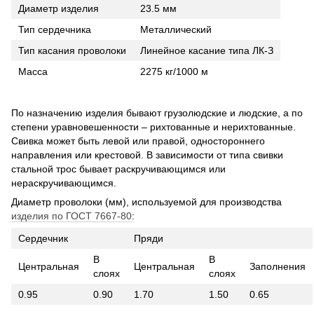
Диаметр изделия
23.5 мм
Тип сердечника
Металлический
Тип касания проволоки
Линейное касание типа ЛК-З
Масса
2275 кг/1000 м
По назначению изделия бывают грузолюдские и людские, а по
степени уравновешенности – рихтованные и нерихтованные.
Свивка может быть левой или правой, одностороннего
направления или крестовой. В зависимости от типа свивки
стальной трос бывает раскручивающимся или
нераскручивающимся.
Диаметр проволоки (мм), используемой для производства
изделия по ГОСТ 7667-80
:
Сердечник
Пряди
В
В
Центральная
Центральная
Заполнения
слоях
слоях
0.95
0.90
1.70
1.50
0.65