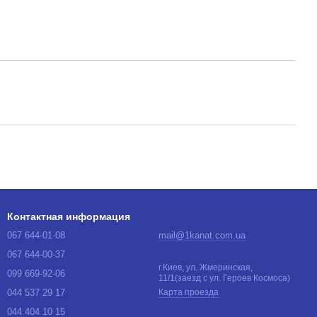
Контактная информация
067 644-01-08
mail@1kanat.com.ua
067 644-00-37
г.Киев, ул. Жмеринская,
099 669-92-06
11/1(заезд с ул. Героев Космоса)
044 537 29 17
Карта проезда
044 404 10 15