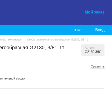
Мой заказ
Вход
Рус
коба такелажная
Скоба такелажная омегообразная G2130, 3/8", 1т.
гообразная G2130, 3/8", 1т.
Артикул
G2130-3/8"
Сравнить
пительной скидки