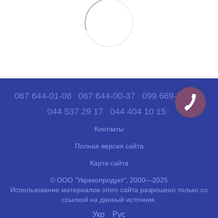
067 644-01-08
067 644-00-37
099 669-92-06
044 537 29 17
044 404 10 15
Контакты
Полная версия сайта
Карта сайта
© ООО "Укрекопродукт", 2000—2025
Использование материалов этого сайта разрешено только со
ссылкой на данный источник.
Укр
Рус