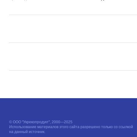
© ООО "Укрекопродукт", 2000—2025
Использование материалов этого сайта разрешено только со ссылкой
на данный источник.