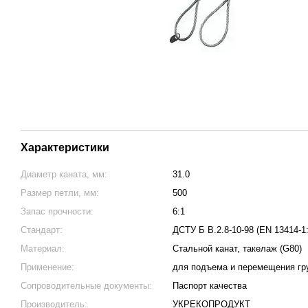
Характеристики
Диаметр каната, мм:
31.0
Размер петли, мм:
500
Запас прочности:
6:1
Стандарт:
ДСТУ Б В.2.8-10-98 (EN 13414-1
Материал:
Стальной канат, такелаж (G80)
Применение:
для подъема и перемещения гр
Сопроводительные документы:
Паспорт качества
Производитель:
УКРЕКОПРОДУКТ