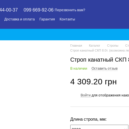
44-00-37
099 669-92-06
Перезвонить вам?
Доставка и оплата
Гарантия
Контакты
Главная
Каталог
Стропы
Ст
Строп канатный СКП 8.0т. (возможна л
Строп канатный СКП 
В наличии
Оставить отзыв
4 309.20 грн
Войти
для отображения нако
%
Длина стропа, мм: