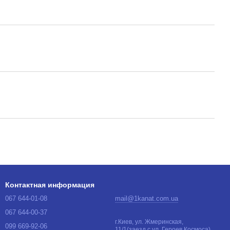
Контактная информация
067 644-01-08
mail@1kanat.com.ua
067 644-00-37
г.Киев, ул. Жмеринская,
099 669-92-06
11/1(заезд с ул. Героев Космоса)