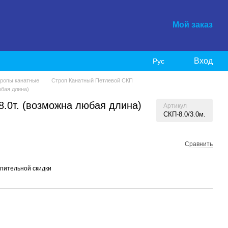
Мой заказ
Вход
Рус
ропы канатные
Строп Канатный Петлевой СКП
юбая длина)
8.0т. (возможна любая длина)
Артикул
СКП-8.0/3.0м.
Сравнить
пительной скидки