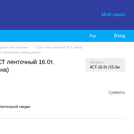
Мой заказ
Вход
Рус
ропы текстильные
Строп Текстильный 4СТ (паук)
т. (возможна любая длина)
Т ленточный 16.0т.
Артикул
4СТ-16.0т./15.0м.
на)
Сравнить
пительной скидки