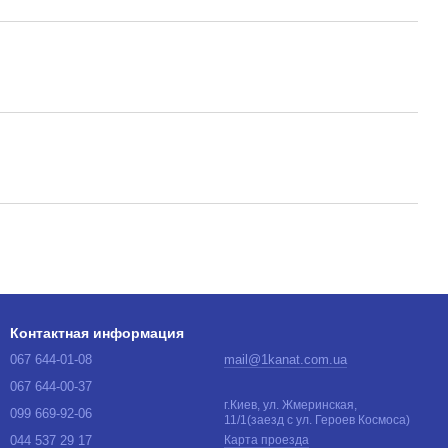
Контактная информация
067 644-01-08
mail@1kanat.com.ua
067 644-00-37
г.Киев, ул. Жмеринская,
099 669-92-06
11/1(заезд с ул. Героев Космоса)
044 537 29 17
Карта проезда