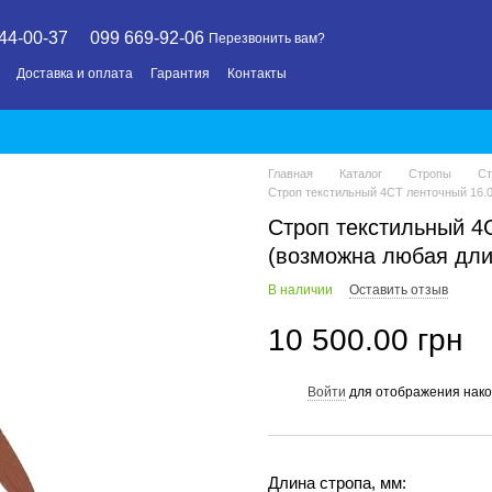
44-00-37
099 669-92-06
Перезвонить вам?
Доставка и оплата
Гарантия
Контакты
Главная
Каталог
Стропы
Ст
Строп текстильный 4СТ ленточный 16.0
Строп текстильный 4С
(возможна любая дли
В наличии
Оставить отзыв
10 500.00 грн
Войти
для отображения нако
%
Длина стропа, мм: