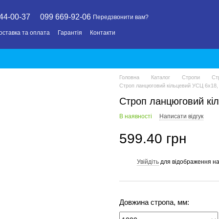
44-00-37
099 669-92-06
Передзвонити вам?
оставка та оплата
Гарантія
Контакти
Головна
Каталог
Стропи
Ст
Строп ланцюговий кільцевий УСЦ 6х18, 
Строп ланцюговий кіл
В наявності
Написати відгук
599.40 грн
Увійдіть
для відображення на
%
Довжина стропа, мм: