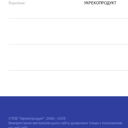
Виробник:
УКРЕКОПРОДУКТ
©ТОВ "Укрекопродукт", 2000—2025
Використання матеріалів цього сайту дозволено тільки з посиланням
на цей сайт.