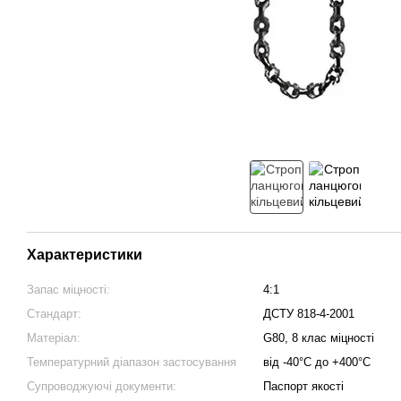
Характеристики
Запас міцності:
4:1
Стандарт:
ДСТУ 818-4-2001
Матеріал:
G80, 8 клас міцності
Температурний діапазон застосування
від -40°С до +400°С
Супроводжуючі документи:
Паспорт якості