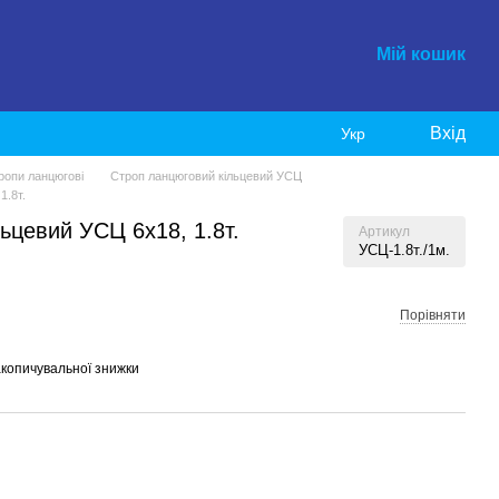
Мій кошик
Вхід
Укр
ропи ланцюгові
Строп ланцюговий кільцевий УСЦ
1.8т.
ьцевий УСЦ 6х18, 1.8т.
Артикул
УСЦ-1.8т./1м.
Порівняти
копичувальної знижки