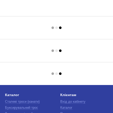
Каталог
Клієнтам
Сталеві троси (канати)
Вхід до кабінету
Буксирувальний трос
Каталог