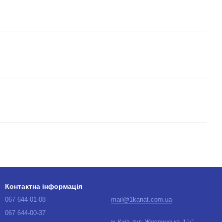
Контактна інформація
067 644-01-08
mail@1kanat.com.ua
067 644-00-37