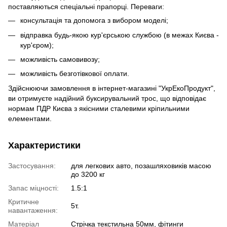
поставляються спеціальні прапорці. Переваги:
консультація та допомога з вибором моделі;
відправка будь-якою кур'єрською службою (в межах Києва -
кур'єром);
можливість самовивозу;
можливість безготівкової оплати.
Здійснюючи замовлення в інтернет-магазині "УкрЕкоПродукт",
ви отримуєте надійний буксирувальний трос, що відповідає
нормам ПДР Києва з якісними сталевими кріпильними
елементами.
Характеристики
Застосування:
для легкових авто, позашляховиків масою
до 3200 кг
Запас міцності:
1.5:1
Критичне
5т.
навантаження:
Матеріал
Стрічка текстильна 50мм, фітинги