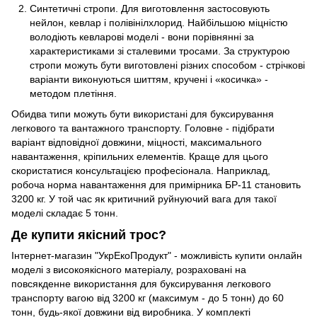
Синтетичні стропи. Для виготовлення застосовують
нейлон, кевлар і полівінілхлорид. Найбільшою міцністю
володіють кевларові моделі - вони порівнянні за
характеристиками зі сталевими тросами. За структурою
стропи можуть бути виготовлені різних способом - стрічкові
варіанти виконуються шиттям, кручені і «косичка» -
методом плетіння.
Обидва типи можуть бути використані для буксирування
легкового та вантажного транспорту. Головне - підібрати
варіант відповідної довжини, міцності, максимального
навантаження, кріпильних елементів. Краще для цього
скористатися консультацією професіонала. Наприклад,
робоча норма навантаження для примірника БР-11 становить
3200 кг. У той час як критичний руйнуючий вага для такої
моделі складає 5 тонн.
Де купити якісний трос?
Інтернет-магазин "УкрЕкоПродукт" - можливість купити онлайн
моделі з високоякісного матеріалу, розраховані на
повсякденне використання для буксирування легкового
транспорту вагою від 3200 кг (максимум - до 5 тонн) до 60
тонн, будь-якої довжини від виробника. У комплекті