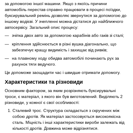
за допомогою іншої машини. Якщо з якоїсь причини
автомобіль перестав справно працювати в процесі поїздки,
буксирувальний ремінь дозволяє звернутися за допомогою до
іншому водієві. У зчепленні можна дістатися до найближчого
автосервісу. Загальний опис процесу:
зчіпка двох авто за допомогою карабінів або гаків зі сталі;
кріплення здійснюється в різні вушка діагонально, що
забезпечує кращу видимість і захищає від ривків;
на плавному ходу обидва автомобілі починають рух за
рахунок тяги ведучого.
Це допоможе заощадити час і швидше отримати допомогу.
Характеристики та різновиди
Основним фактором, за яким розрізняють буксирувальні
троси, є матеріал, з якого він був виготовлений. Виділяють 2
різновиди, у кожної є свої особливості:
Сталевий трос. Структура складається з скручених між
собою дротів. Як матеріал застосовується високоякісна
сталь. Міцність і інші характеристики вироби залежать від
кількості дротів. Довжина може відрізнятися.