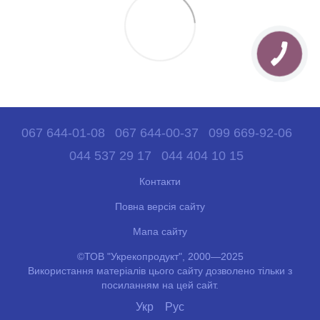
067 644-01-08
067 644-00-37
099 669-92-06
044 537 29 17
044 404 10 15
Контакти
Повна версія сайту
Мапа сайту
©ТОВ "Укрекопродукт", 2000—2025
Використання матеріалів цього сайту дозволено тільки з
посиланням на цей сайт.
Укр
Рус