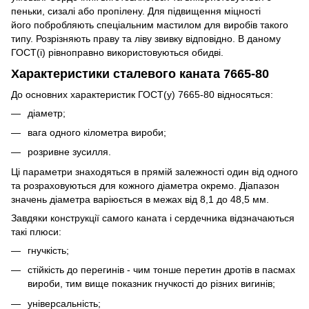
пеньки, сизалі або пропілену. Для підвищення міцності
його побробляють спеціальним мастилом для виробів такого
типу. Розрізняють праву та ліву звивку відповідно. В даному
ГОСТ(і) рівноправно використовуються обидві.
Характеристики сталевого каната 7665-80
До основних характеристик ГОСТ(у) 7665-80 відносяться:
діаметр;
вага одного кілометра вироби;
розривне зусилля.
Ці параметри знаходяться в прямій залежності один від одного
та розраховуються для кожного діаметра окремо. Діапазон
значень діаметра варіюється в межах від 8,1 до 48,5 мм.
Завдяки конструкції самого каната і сердечника відзначаються
такі плюси:
гнучкість;
стійкість до перегинів - чим тонше перетин дротів в пасмах
вироби, тим вище показник гнучкості до різних вигинів;
універсальність;