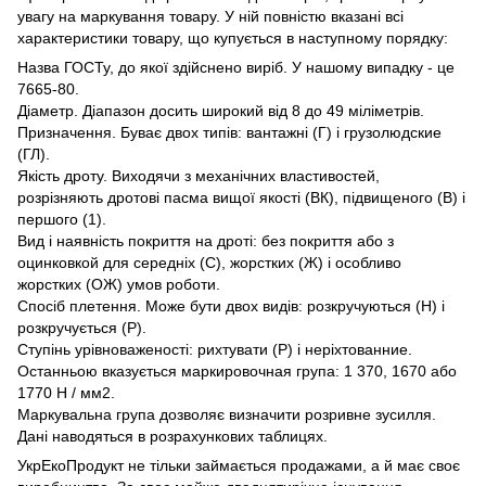
увагу на маркування товару. У ній повністю вказані всі
характеристики товару, що купується в наступному порядку:
Назва ГОСТу, до якої здійснено виріб. У нашому випадку - це
7665-80.
Діаметр. Діапазон досить широкий від 8 до 49 міліметрів.
Призначення. Буває двох типів: вантажні (Г) і грузолюдские
(ГЛ).
Якість дроту. Виходячи з механічних властивостей,
розрізняють дротові пасма вищої якості (ВК), підвищеного (В) і
першого (1).
Вид і наявність покриття на дроті: без покриття або з
оцинковкой для середніх (С), жорстких (Ж) і особливо
жорстких (ОЖ) умов роботи.
Спосіб плетення. Може бути двох видів: розкручуються (Н) і
розкручується (Р).
Ступінь урівноваженості: рихтувати (Р) і неріхтованние.
Останньою вказується маркировочная група: 1 370, 1670 або
1770 Н / мм2.
Маркувальна група дозволяє визначити розривне зусилля.
Дані наводяться в розрахункових таблицях.
УкрЕкоПродукт не тільки займається продажами, а й має своє