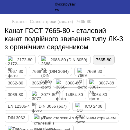
Каталог
Сталеві троси (канати)
7665-80
Канат ГОСТ 7665-80 - сталевий
канат подвійного звивання типу ЛК-3
з органічним сердечником
2172-80
2688-80 (DIN 3059)
7665-80
7667-80
7668-80 (DIN 3064)
7669-80
3062-80
3063-80
3066-80
3067-88
3069-80
3077-80
14954-80
3064-80
EN 12385-4
DIN 3055 (6x7)
ІСО 2408
DIN 3062
Трос сталевий з органічним стрижнем
Трос сталевий оцинкований