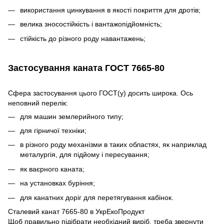
використання цинкування в якості покриття для дротів;
велика зносостійкість і вантажопідйомність;
стійкість до різного роду навантажень;
Застосування каната ГОСТ 7665-80
Сфера застосування цього ГОСТ(у) досить широка. Ось
неповний перелік:
для машин землерийного типу;
для гірничої техніки;
в різного роду механізми в таких областях, як наприклад
металургія, для підйому і пересування;
як ваєрного каната;
на установках буріння;
для канатних доріг для перетягування кабінок.
Сталевий канат 7665-80 в УкрЕкоПродукт
Щоб правильно підібрати необхідний виріб, треба звернути