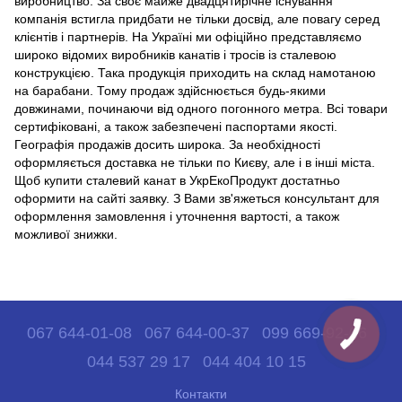
виробництво. За своє майже двадцятирічне існування
компанія встигла придбати не тільки досвід, але повагу серед
клієнтів і партнерів. На Україні ми офіційно представляємо
широко відомих виробників канатів і тросів із сталевою
конструкцією. Така продукція приходить на склад намотаною
на барабани. Тому продаж здійснюється будь-якими
довжинами, починаючи від одного погонного метра. Всі товари
сертифіковані, а також забезпечені паспортами якості.
Географія продажів досить широка. За необхідності
оформляється доставка не тільки по Києву, але і в інші міста.
Щоб купити сталевий канат в УкрЕкоПродукт достатньо
оформити на сайті заявку. З Вами зв'яжеться консультант для
оформлення замовлення і уточнення вартості, а також
можливої ​​знижки.
067 644-01-08
067 644-00-37
099 669-92-06
044 537 29 17
044 404 10 15
Контакти