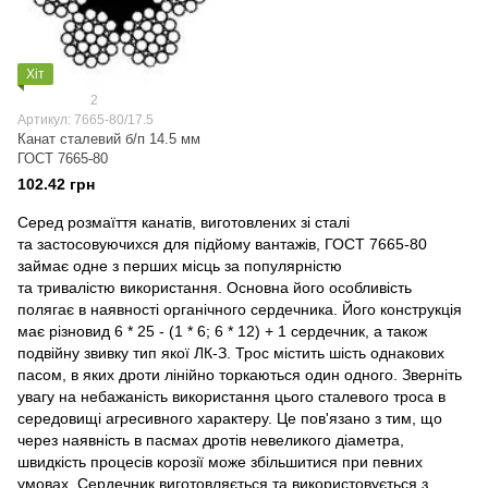
Хіт
2
Артикул: 7665-80/17.5
Канат сталевий б/п 14.5 мм
ГОСТ 7665-80
102.42 грн
Серед розмаїття канатів, виготовлених зі сталі
та застосовуючихся для підйому вантажів, ГОСТ 7665-80
займає одне з перших місць за популярністю
та тривалістю використання. Основна його особливість
полягає в наявності органічного сердечника. Його конструкція
має різновид 6 * 25 - (1 * 6; 6 * 12) + 1 сердечник, а також
подвійну звивку тип якої ЛК-З. Трос містить шість однакових
пасом, в яких дроти лінійно торкаються один одного. Зверніть
увагу на небажаність використання цього сталевого троса в
середовищі агресивного характеру. Це пов'язано з тим, що
через наявність в пасмах дротів невеликого діаметра,
швидкість процесів корозії може збільшитися при певних
умовах. Сердечник виготовляється та використовується з