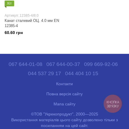
Хіт
Артикул: 12385-4/8.0
Канат сталевий ОЦ. 4.0 мм EN
12385-4
60.60 грн
067 644-01-08
067 644-00-37
099 669-92-06
044 537 29 17
044 404 10 15
Контакти
Повна версія сайту
КНОПКА
Мапа сайту
ЗВ'ЯЗКУ
©ТОВ "Укрекопродукт", 2000—2025
Використання матеріалів цього сайту дозволено тільки з
посиланням на цей сайт.