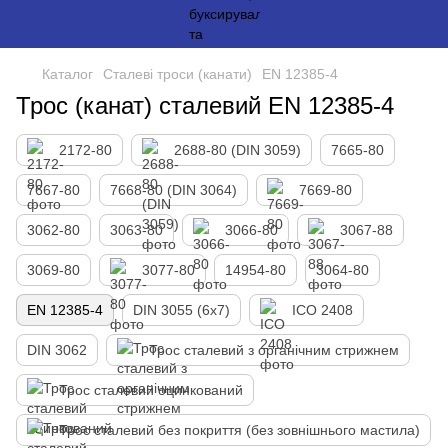
Каталог
Сталеві троси (канати)
EN 12385-4
Трос (канат) сталевий EN 12385-4
2172-80
2688-80 (DIN 3059)
7665-80
7667-80
7668-80 (DIN 3064)
7669-80
3062-80
3063-80
3066-80
3067-88
3069-80
3077-80
14954-80
3064-80
EN 12385-4
DIN 3055 (6x7)
ІСО 2408
DIN 3062
Трос сталевий з органічним стрижнем
Трос сталевий оцинкований
Трос сталевий без покриття (без зовнішнього мастила)