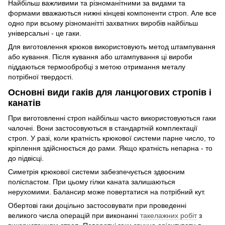
Найбільш важливими та різноманітними за видами та
формами вважаються нижні кінцеві компоненти строп. Але все
одно при всьому різноманітті захватних виробів найбільш
універсальні - це гаки.
Для виготовлення крюков використовують метод штампування
або кування. Після кування або штампування ці вироби
піддаються термообробці з метою отримання металу
потрібної твердості.
Основні види гаків для ланцюгових стропів і
канатів
При виготовленні строп найбільш часто використовуються гаки
чалочні. Вони застосовуються в стандартній комплектації
строп. У разі, коли кратність крюкової системи парне число, то
кріплення здійснюється до рами. Якщо кратність непарна - то
до підвісці.
Симетрія крюкової системи забезпечується здвоєним
поліспастом. При цьому гілки каната залишаються
нерухомими. Балансир може повертатися на потрібний кут.
Обертові гаки доцільно застосовувати при проведенні
великого числа операцій при виконанні
такелажних робіт
з