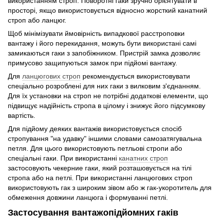
використанням строп. Поворотні гаки зручно орієнтувати в
просторі, якщо використовується відносно жорсткий канатний
строп або ланцюг.
Щоб мінімізувати ймовірність випадкової расстроповки
вантажу і його перекидання, можуть бути використані самі
замикаються гаки з запобіжником. Пристрій замка дозволяє
примусово защипуються замок при підйомі вантажу.
Для
ланцюгових строп
рекомендується використовувати
спеціально розроблені для них гаки з вилковим з'єднанням.
Для їх установки на строп не потрібні додаткові елементи, що
підвищує надійність стропа в цілому і знижує його підсумкову
вартість.
Для підйому деяких вантажів використовується спосіб
стропування "на удавку" іншими словами самозатягувальна
петля. Для цього використовують петльові стропи або
спеціальні гаки. При використанні
канатних строп
застосовують чекерние гаки, який розташовується на тілі
стропа або на петлі. При використанні ланцюгових строп
використовують гак з широким зівом або ж гак-укоротитель для
обмеження довжини ланцюга і формуванні петлі.
Застосування вантажопідйомних гаків