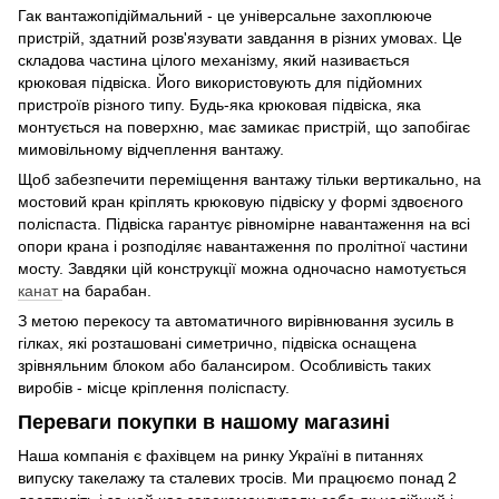
Гак вантажопідіймальний - це універсальне захоплююче
пристрій, здатний розв'язувати завдання в різних умовах. Це
складова частина цілого механізму, який називається
крюковая підвіска. Його використовують для підйомних
пристроїв різного типу. Будь-яка крюковая підвіска, яка
монтується на поверхню, має замикає пристрій, що запобігає
мимовільному відчеплення вантажу.
Щоб забезпечити переміщення вантажу тільки вертикально, на
мостовий кран кріплять крюковую підвіску у формі здвоєного
поліспаста. Підвіска гарантує рівномірне навантаження на всі
опори крана і розподіляє навантаження по пролітної частини
мосту. Завдяки цій конструкції можна одночасно намотується
канат
на барабан.
З метою перекосу та автоматичного вирівнювання зусиль в
гілках, які розташовані симетрично, підвіска оснащена
зрівняльним блоком або балансиром. Особливість таких
виробів - місце кріплення поліспасту.
Переваги покупки в нашому магазині
Наша компанія є фахівцем на ринку Україні в питаннях
випуску такелажу та сталевих тросів. Ми працюємо понад 2