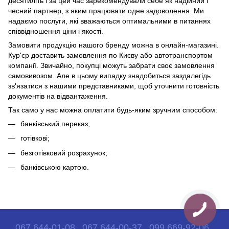
десятиліть і за цей час зарекомендували себе як надійний і
чесний партнер, з яким працювати одне задоволення. Ми
надаємо послуги, які вважаються оптимальними в питаннях
співвідношення ціни і якості.
Замовити продукцію нашого бренду можна в онлайн-магазині.
Кур'єр доставить замовлення по Києву або автотранспортом
компанії. Звичайно, покупці можуть забрати своє замовлення
самовивозом. Але в цьому випадку знадобиться заздалегідь
зв'язатися з нашими представниками, щоб уточнити готовність
документів на відвантаження.
Так само у нас можна оплатити будь-яким зручним способом:
банківський переказ;
готівкові;
безготівковий розрахунок;
банківською картою.
067 644-01-08
067 644-00-37
099 669-92-06