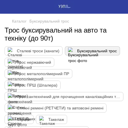
Каталог
Буксирувальний трос
Трос буксирувальний на авто та
техніку (до 90т)
Сталеві троси (канати)
Буксирувальний трос
Трос нержавіючий
Трос металополімерний ПР
Трос ПРШ (Шпалера)
Трос сантехнічний для прочищення каналізаційних труб
Стяжні ремені (РЕТЧЕТИ) та автовозні ремені
Стропи
Такелаж