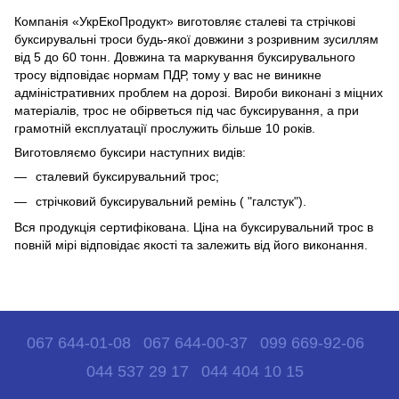
Компанія «УкрЕкоПродукт» виготовляє сталеві та стрічкові
буксирувальні троси будь-якої довжини з розривним зусиллям
від 5 до 60 тонн. Довжина та маркування буксирувального
тросу відповідає нормам ПДР, тому у вас не виникне
адміністративних проблем на дорозі. Вироби виконані з міцних
матеріалів, трос не обірветься під час буксирування, а при
грамотній експлуатації прослужить більше 10 років.
Виготовляємо буксири наступних видів:
сталевий буксирувальний трос;
стрічковий буксирувальний ремінь ( "галстук").
Вся продукція сертифікована. Ціна на буксирувальний трос в
повній мірі відповідає якості та залежить від його виконання.
067 644-01-08
067 644-00-37
099 669-92-06
044 537 29 17
044 404 10 15