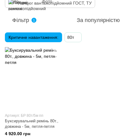
Ланцюг вантажопідйомний ГОСТ, ТУ
Фільтр
За популярністю
1
Критичне навантаження:
80т
Артикул: БР 80т/5м пп
Буксирувальний ремінь 80т.,
довжина - 5м, петля-петля
4 920.00 грн