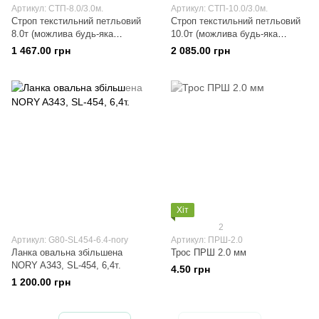
Артикул: СТП-8.0/3.0м.
Артикул: СТП-10.0/3.0м.
Строп текстильний петльовий
Строп текстильний петльовий
8.0т (можлива будь-яка
10.0т (можлива будь-яка
довжина)
довжина)
1 467.00 грн
2 085.00 грн
Хіт
2
Артикул: G80-SL454-6.4-nory
Артикул: ПРШ-2.0
Ланка овальна збільшена
Трос ПРШ 2.0 мм
NORY A343, SL-454, 6,4т.
4.50 грн
1 200.00 грн