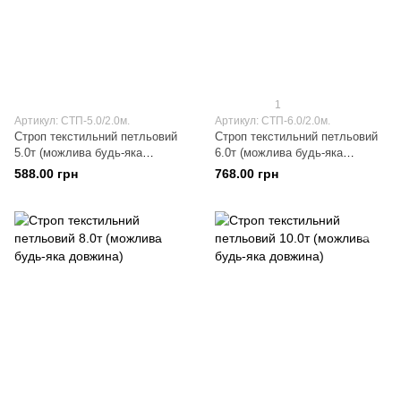
1
Артикул: СТП-5.0/2.0м.
Артикул: СТП-6.0/2.0м.
Строп текстильний петльовий
Строп текстильний петльовий
5.0т (можлива будь-яка
6.0т (можлива будь-яка
довжина)
довжина)
588.00 грн
768.00 грн