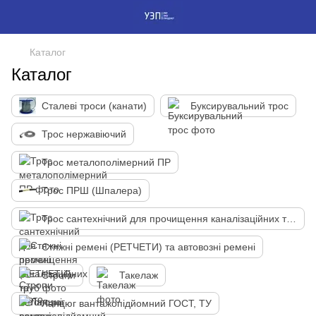
Каталог
Каталог
Сталеві троси (канати)
Буксирувальний трос
Трос нержавіючий
Трос металополімерний ПР
Трос ПРШ (Шпалера)
Трос сантехнічний для прочищення каналізаційних труб
Стяжні ремені (РЕТЧЕТИ) та автовозні ремені
Стропи
Такелаж
Ланцюг вантажопідйомний ГОСТ, ТУ