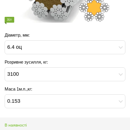
Хіт
Діаметр, мм:
6.4 оц
Розривне зусилля, кг:
3100
Маса 1м.п.,кг:
0.153
В наявності