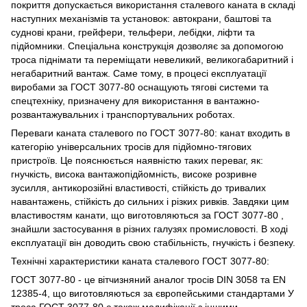
покриття допускається використання сталевого каната в складі
наступних механізмів та установок: автокрани, баштові та
суднові крани, грейфери, тельфери, лебідки, ліфти та
підйомники. Спеціальна конструкція дозволяє за допомогою
троса піднімати та переміщати невеликий, великогабаритний і
негабаритний вантаж. Саме тому, в процесі експлуатації
виробами за ГОСТ 3077-80 оснащують тягові системи та
спецтехніку, призначену для використання в вантажно-
розвантажувальних і транспортувальних роботах.
Переваги каната сталевого по ГОСТ 3077-80: канат входить в
категорію універсальних тросів для підйомно-тягових
пристроїв. Це пояснюється наявністю таких переваг, як:
гнучкість, висока вантажопідйомність, високе розривне
зусилля, антикорозійні властивості, стійкість до тривалих
навантажень, стійкість до сильних і різких ривків. Завдяки цим
властивостям канати, що виготовляються за ГОСТ 3077-80
,
знайшли застосування в різних галузях промисловості. В ході
експлуатації він доводить свою стабільність, гнучкість і безпеку.
Технічні характеристики каната сталевого ГОСТ 3077-80:
ГОСТ 3077-80 - це вітчизняний аналог тросів DIN 3058 та EN
12385-4, що виготовляються за європейськими стандартами У
троса ГОСТ 3077-80 є також модифікації з іншими