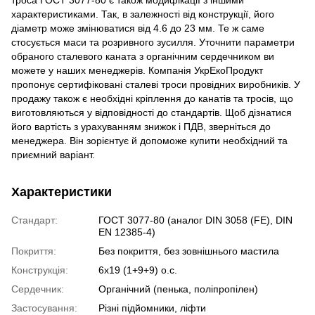
характеристиками. Так, в залежності від конструкції, його
діаметр може змінюватися від 4.6 до 23 мм. Те ж саме
стосується маси та розривного зусилля. Уточнити параметри
обраного сталевого каната з органічним сердечником ви
можете у наших менеджерів. Компанія УкрЕкоПродукт
пропонує сертифіковані сталеві троси
провідних виробників. У
продажу також є необхідні кріплення до канатів та тросів, що
виготовляються у відповідності до стандартів. Щоб дізнатися
його вартість з урахуванням знижок і ПДВ, зверніться до
менеджера. Він зорієнтує й допоможе купити необхідний та
приємний варіант.
Характеристики
Стандарт:
ГОСТ 3077-80 (аналог DIN 3058 (FE), DIN
EN 12385-4)
Покриття:
Без покриття, без зовнішнього мастила
Конструкція:
6х19 (1+9+9) о.с.
Сердечник:
Органічний (пенька, поліпропілен)
Застосування:
Різні підйомники, ліфти