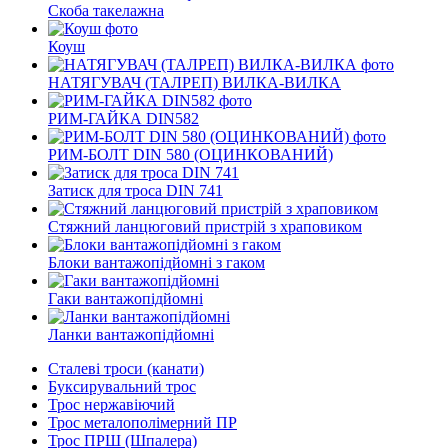
Скоба такелажна
Коуш
НАТЯГУВАЧ (ТАЛРЕП) ВИЛКА-ВИЛКА
РИМ-ГАЙКА DIN582
РИМ-БОЛТ DIN 580 (ОЦИНКОВАНИЙ)
Затиск для троса DIN 741
Стяжний ланцюговий пристрій з храповиком
Блоки вантажопідйомні з гаком
Гаки вантажопідйомні
Ланки вантажопідйомні
Сталеві троси (канати)
Буксирувальний трос
Трос нержавіючий
Трос металополімерний ПР
Трос ПРШ (Шпалера)