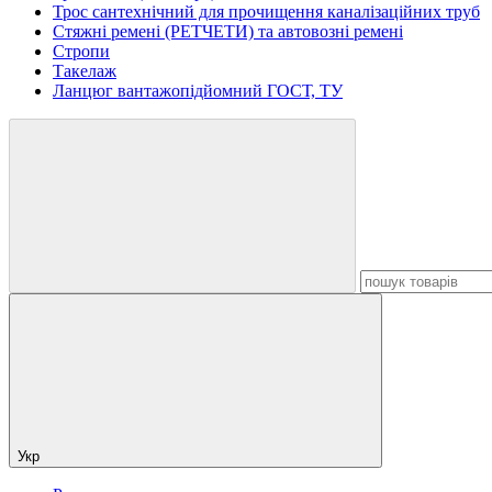
Трос сантехнічний для прочищення каналізаційних труб
Стяжні ремені (РЕТЧЕТИ) та автовозні ремені
Стропи
Такелаж
Ланцюг вантажопідйомний ГОСТ, ТУ
Укр