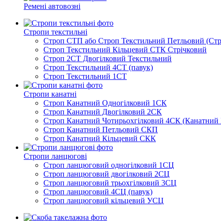
Ремені автовозні
Стропи текстильні
Строп СТП або Строп Текстильний Петльовий (Стр
Строп Текстильний Кільцевий СТК Стрічковий
Строп 2СТ Двогілковий Текстильний
Строп Текстильний 4СТ (павук)
Строп Текстильний 1СТ
Стропи канатні
Строп Канатний Одногілковий 1СК
Строп Канатний Двогілковий 2СК
Строп Канатний Чотирьохгілковий 4СК (Канатний 
Строп Канатний Петльовий СКП
Строп Канатний Кільцевий СКК
Стропи ланцюгові
Строп ланцюговий одногілковий 1СЦ
Строп ланцюговий двогілковий 2СЦ
Строп ланцюговий трьохгілковий 3СЦ
Строп ланцюговий 4СЦ (павук)
Строп ланцюговий кільцевий УСЦ