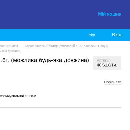
Мій кошик
Вхід
Укр
ропи канатні
Строп Канатний Чотирьохгілковий 4СК (Канатний Павук)
ь-яка довжина)
.6т. (можлива будь-яка довжина)
Артикул
4СК-1.6/1м.
Порівняти
копичувальної знижки