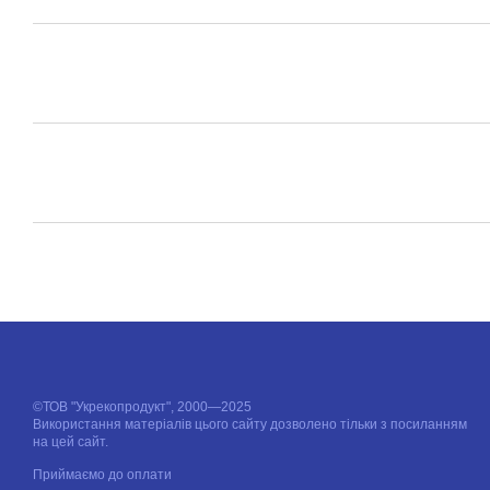
©ТОВ "Укрекопродукт", 2000—2025
Використання матеріалів цього сайту дозволено тільки з посиланням
на цей сайт.
Приймаємо до оплати