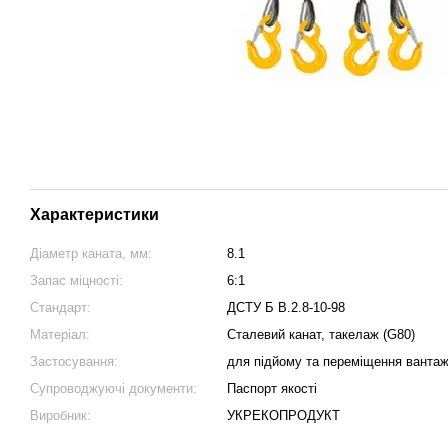
Характеристики
Діаметр каната, мм:
8.1
Запас міцності:
6:1
Стандарт:
ДСТУ Б В.2.8-10-98
Матеріал:
Сталевий канат, такелаж (G80)
Застосування:
для підйому та переміщення вантаж
Супроводжуючі документи:
Паспорт якості
Виробник:
УКРЕКОПРОДУКТ