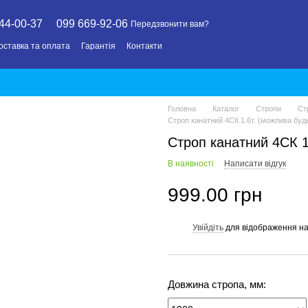
44-00-37
099 669-92-06
Передзвонити вам?
оставка та оплата
Гарантія
Контакти
Головна
Каталог
Стропи
Ст
Строп канатний 4СК 1.6т. (можлива буд
Строп канатний 4СК 1
В наявності
Написати відгук
999.00 грн
Увійдіть
для відображення на
%
Довжина стропа, мм: