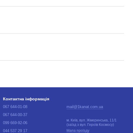
Контактна інформація
067 644-01-08
mail@1kanat.com.ua
067 644-00-37
м. Київ, вул. Жмеринська, 11/1
099 669-92-06
(заїзд з вул. Героїв Космосу)
044 537 29 17
Мапа проїзду