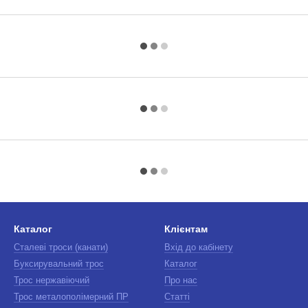
Каталог
Клієнтам
Сталеві троси (канати)
Вхід до кабінету
Буксирувальний трос
Каталог
Трос нержавіючий
Про нас
Трос металополімерний ПР
Статті