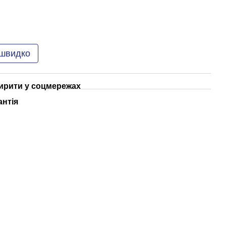
 швидко
рити у соцмережах
антія