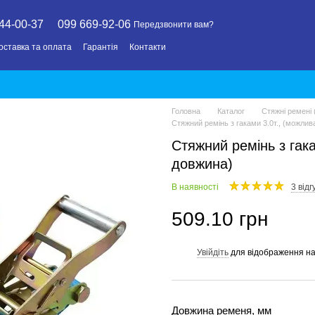
44-00-37
099 669-92-06
Передзвонити вам?
оставка та оплата
Гарантія
Контакти
Головна
Каталог
Стяжні ремені
Стяжний ремінь з гаками 3.0т., (можлив
Стяжний ремінь з гака
довжина)
В наявності
3 відг
509.10 грн
Увійдіть
для відображення на
%
Довжина ременя, мм