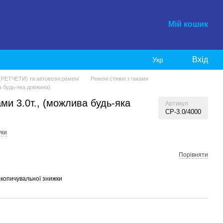
Мій кошик
Вхід
Укр
 (РЕТЧЕТИ) та автовозні ремені
Ремені стяжні з гаками
а будь-яка довжина)
ми 3.0т., (можлива будь-яка
Артикул
СР-3.0/4000
уки
Порівняти
копичувальної знижки