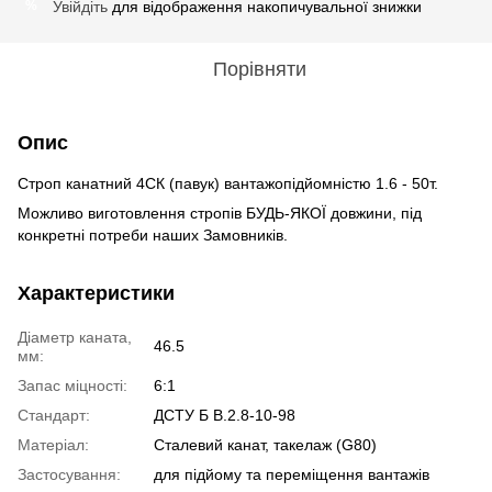
Увійдіть
для відображення накопичувальної знижки
%
Порівняти
Опис
Строп канатний 4СК (павук) вантажопідйомністю 1.6 - 50т.
Можливо виготовлення стропів БУДЬ-ЯКОЇ довжини, під
конкретні потреби наших Замовників.
Характеристики
Діаметр каната,
46.5
мм:
Запас міцності:
6:1
Стандарт:
ДСТУ Б В.2.8-10-98
Матеріал:
Сталевий канат, такелаж (G80)
Застосування:
для підйому та переміщення вантажів