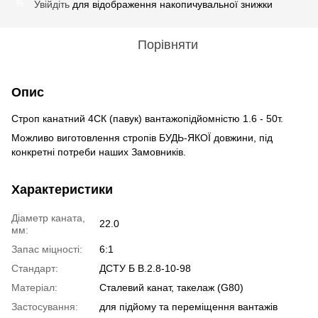
Увійдіть
для відображення накопичувальної знижки
%
Порівняти
Опис
Строп канатний 4СК (павук) вантажопідйомністю 1.6 - 50т.
Можливо виготовлення стропів БУДЬ-ЯКОЇ довжини, під
конкретні потреби наших Замовників.
Характеристики
Діаметр каната,
22.0
мм:
Запас міцності:
6:1
Стандарт:
ДСТУ Б В.2.8-10-98
Матеріал:
Сталевий канат, такелаж (G80)
Застосування:
для підйому та переміщення вантажів