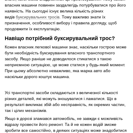
власник машини повинен заздалегідь потурбуватися про його
наявність. На сьогодні існує велика кількість різних
видів
буксирувальних тросів
. Тому важливо знати їх
призначення, особливості вибору і правила догляду, щоб
продовжити їх експлуатацію.
Навіщо потрібний буксирувальний трос?
Кожен власник легкової машини знає, наскільки гострою може
бути необхідність буксирування власного транспортного
засобу. Якщо раніше не доводилося стикатися з такою
неприємною ситуацією, це може статися у будь-який момент.
При цьому абсолютно неважливо, яка марка авто або
наскільки дорого коштує машина.
Усі транспортні засоби складаються з величезної кількості
різних деталей, які можуть зношуватися і ламатися. Що в
результаті викликає збій або несправність, як окремих частин,
так і цілих механізмів.
Якщо в дорозі зламався автомобіль, не завжди є можливість
відразу провести його ремонт. Та й не кожен водій зможе
зробити все самостійно, в деяких ситуаціях може знадобитися