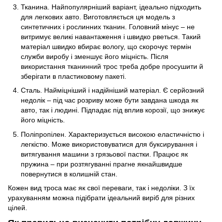
Тканина. Найпопулярніший варіант, ідеально підходить
для легкових авто. Виготовляється ця модель з
синтетичних і рослинних тканин. Головний мінус – не
витримує великі навантаження і швидко рветься. Такий
матеріал швидко вбирає вологу, що скорочує термін
служби виробу і зменшує його міцність. Після
використання тканинний трос треба добре просушити й
зберігати в пластиковому пакеті.
Сталь. Найміцніший і надійніший матеріал. Є серйозний
недолік – під час розриву може бути завдана шкода як
авто, так і людині. Підпадає під вплив корозії, що знижує
його міцність.
Поліпропілен. Характеризується високою еластичністю і
легкістю. Може використовуватися для буксирування і
витягування машини з грязьової пастки. Працює як
пружина – при розтягуванні прагне якнайшвидше
повернутися в колишній стан.
Кожен вид троса має як свої переваги, так і недоліки. З їх
урахуванням можна підібрати ідеальний виріб для різних
цілей.