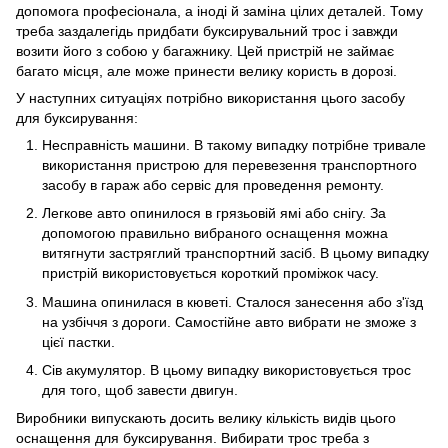
допомога професіонала, а іноді й заміна цілих деталей. Тому
треба заздалегідь придбати буксирувальний трос і завжди
возити його з собою у багажнику. Цей пристрій не займає
багато місця, але може принести велику користь в дорозі.
У наступних ситуаціях потрібно використання цього засобу
для буксирування:
Несправність машини. В такому випадку потрібне тривале
використання пристрою для перевезення транспортного
засобу в гараж або сервіс для проведення ремонту.
Легкове авто опинилося в грязьовій ямі або снігу. За
допомогою правильно вибраного оснащення можна
витягнути застряглий транспортний засіб. В цьому випадку
пристрій використовується короткий проміжок часу.
Машина опинилася в кюветі. Сталося занесення або з'їзд
на узбіччя з дороги. Самостійне авто вибрати не зможе з
цієї пастки.
Сів акумулятор. В цьому випадку використовується трос
для того, щоб завести двигун.
Виробники випускають досить велику кількість видів цього
оснащення для буксирування. Вибирати трос треба з