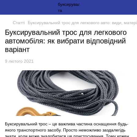
Статті
Буксирувальний трос для легкового авто: види, матер
Буксирувальний трос для легкового
автомобіля: як вибрати відповідний
варіант
9 лютого 2021
Буксирувальний трос – це важлива частина оснащення будь-
якого транспортного засобу. Просто неможливо заздалегідь
знати, коли може знадобитися це пристосування. Тому кожен