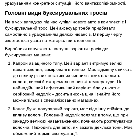
урахуванням конкретної ситуації і його вантажопідйомності.
Головні види буксирувальних тросів
Не в усіх випадках під час купівлі нового авто в комплекті є і
буксирувальний трос. Цей аксесуар треба придбавати
самостійно з урахуванням деяких нюансів. В першу чергу
звертається увага на матеріал виготовлення.
Виробники випускають наступні варіанти тросів для
буксирування машини:
Капрон авіаційного типу. Цей варіант витримує великі
навантаження, вимірювані в тоннах. Має відмінну стійкість
до впливу різних негативних чинників, яких належить
волога, високі й екстремально низькі температури. Це
найнадійніший і ефективніший варіант. Але у нього є
серйозний недолік – досить висока ціна і знайти його
можна тільки в спеціалізованих магазинах.
Канат. Дуже популярний варіант, має відмінну стійкість до
впливу вологи. Головний недолік полягає в тому, що при
занадто великих навантаженнях, починають розтягуватися
волокна. Підходить для авто, які важать декілька тонн. Має
обмежений термін експлуатації.