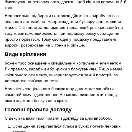
буксирування легкових авто, досить, щоб він мав величину 3-6
тонн.
Неправильно підбирати вантажопідйомність виробу по вазі
власного автомобіля. Наприклад, при буксируванні машини
масою 1,5 тонни за допомогою троса, який розрахований на
таку ж вантажопідйомність, при першому ривку оснащення
просто порветься. Тому сьогодні у продажу представлені
вироби, розраховані на 3 тонни й більше.
Види кріплення
Кожен трос оснащений спеціальним кріпильним елементом.
Як правило, карабіни або крюки з блокуванням. Якщо немає
кріпильного елементу, використовується такий пристрій за
допомогою зав'язання петлі.
Наявність спеціального блокіратору допоможе запобігти
самостійному відчепленню. Не можна використати трос, у
якого зламано блокування крюка.
Головні правила догляду
Є декілька важливих правил з догляду за цим виробом:
Оснащення зберігаються тільки в сухих поліетиленових