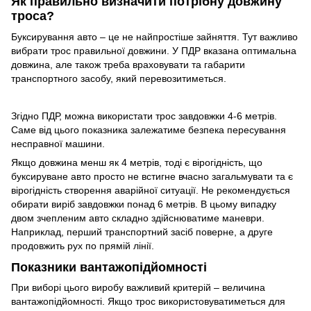
Як правильно визначити потрібну довжину
троса?
Буксирування авто – це не найпростіше зайняття. Тут важливо
вибрати трос правильної довжини. У ПДР вказана оптимальна
довжина, але також треба враховувати та габарити
транспортного засобу, який перевозитиметься.
Згідно ПДР, можна використати трос завдовжки 4-6 метрів.
Саме від цього показника залежатиме безпека пересування
несправної машини.
Якщо довжина менш як 4 метрів, тоді є вірогідність, що
буксируване авто просто не встигне вчасно загальмувати та є
вірогідність створення аварійної ситуації. Не рекомендується
обирати виріб завдовжки понад 6 метрів. В цьому випадку
двом зчепленим авто складно здійснюватиме маневри.
Наприклад, перший транспортний засіб поверне, а друге
продовжить рух по прямій лінії.
Показники вантажопідйомності
При виборі цього виробу важливий критерій – величина
вантажопідйомності. Якщо трос використовуватиметься для