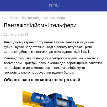
Статті
Вантажопідйомні тельфери
Вантажопідйомні тельфери
12 лютого 2019
Для підйому і транспортування важких вантажів людських
зусиль буває недостатньо. Тоді в роботу вступають різні
вантажопідйомні механізми, до яких відносяться і талі.
Різновид талі, яка оснащена електроприводом, називається
тельфером. Пристрій призначений для переміщення вантажів
по повітрю за допомогою вертикального підйому та
горизонтального пересування вздовж балок.
Області застосування електроталій