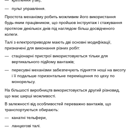
кріплення (гак),
пульт управління.
Простота механізму робить можливим його використання
будь-яким працівником, що пройшов інструктаж і стажування
протягом декількох днів під наглядом більш досвідченого
колеги.
Талі з електроприводом мають дві основні модифікації,
призначені для виконання різних робіт:
стаціонарні пристрої використовуються тільки для
вертикального підйому вантажів;
пересувні механізми забезпечують підняття ноші на висоту
і її подальше горизонтальне переміщення по цеху по
монорельсу.
На більшості виробництв використовується другий різновид,
що має ширші можливості.
В залежності від особливостей переважно вантажів, що
транспортуються обирають:
канатні тельфери,
ланцюгові талі.