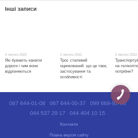
Інші записи
4 лютого 2022
2 лютого 2022
2 лютого 2022
Які бувають канатні
Трос сталевий
Транспорту
дороги і чим вони
оцинкований: що це таке,
на гелікопте
відрізняються
застосування та
потрібне?
особливості
067 644-01-08
067 644-00-37
099 669-92-06
044 537 29 17
044 404 10 15
Контакти
Повна версія сайту