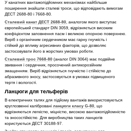
У канатних вантажопідйомних механізмах найбільше
поширення знайшли сталеві троси, що відповідають вимогам
ДЕСТ 2688-80 і 7668-80.
Сталевий канат ДЕСТ 2688-80
, аналогом якого виступає
європейський стандарт DIN 3059, відрізняється високим
коефіцієнтом заповнення пасм і великою опорною поверхнею.
Виріб з органічним сердечником має гарну гнучкість і
стійкий до впливу агресивних факторів, що дозволяє
застосовувати його в жорстких умовах роботи.
Сталевий трос 7668-80
(аналог DIN 3064) має подвійне
звивання і сердечник, просочений антикорозійним
змащенням. Виріб відрізняється гнучкістю і стійкістю до
абразивного зносу, застосовується в умовах підвищеного
тертя і вологості.
Ланцюги для тельферів
В електричних талях для підйому вантажів використовуються
круглозвенні калібровані
ланцюги класу G-80
, що
відрізняються легкістю, міцністю, високою вантажопідйомністю
та зносостійкістю. Для виробництва таких ланцюгів
користуються ДЕСТ 30188-97.