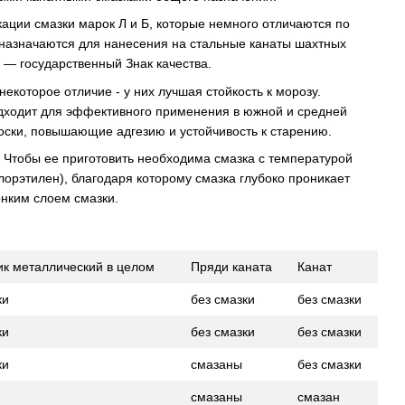
кации смазки марок Л и Б, которые немного отличаются по
дназначаются для нанесения на стальные канаты шахтных
 — государственный Знак качества.
екоторое отличие - у них лучшая стойкость к морозу.
подходит для эффективного применения в южной и средней
воски, повышающие адгезию и устойчивость к старению.
. Чтобы ее приготовить необходима смазка с температурой
хлорэтилен), благодаря которому смазка глубоко проникает
онким слоем смазки.
к металлический в целом
Пряди каната
Канат
ки
без смазки
без смазки
ки
без смазки
без смазки
ки
смазаны
без смазки
смазаны
смазан