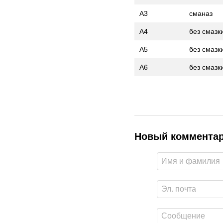
A3
сманаз
A4
без смазк
A5
без смазк
A6
без смазк
Новый коммента