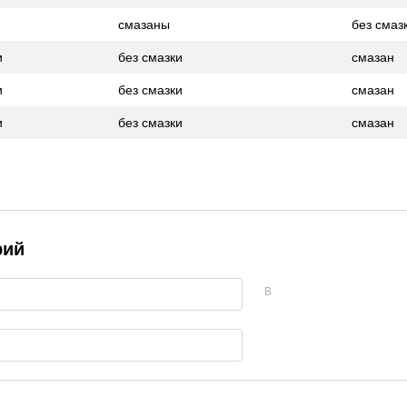
смазаны
без смаз
и
без смазки
смазан
и
без смазки
смазан
и
без смазки
смазан
рий
В