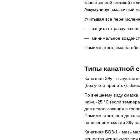
качественной смазкой отл
Аккумулируя смазочный ма
Учитывая все перечисленн
защита от разрушающе
минимальное воздейст
Помимо этого, смазка обе
Типы канатной 
Канатная 39у - выпускаетс
(без учета пропиток). Вме
По внешнему виду смазка 
ниже -25 °С (если темпера
для использования в троп
Помимо этого, она доволь
нанесением смазки 39у на
Канатная БОЗ-1 - мазь ме
вещество используют при 