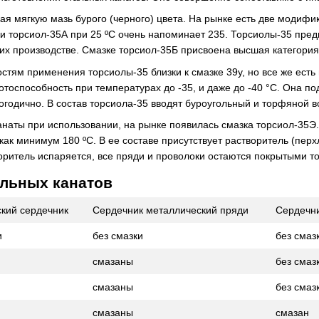
ая мягкую мазь бурого (черного) цвета. На рынке есть две модифи
ки торсиол-35А при 25 ºС очень напоминает 235. Торсиолы-35 пре
их производстве. Смазке торсиол-35Б присвоена высшая категория
тям применения торсиолы-35 близки к смазке 39у, но все же есть н
отоспособность при температурах до -35, и даже до -40 °С. Она 
логодично. В состав торсиола-35 вводят буроугольный и торфяной 
анаты при использовании, на рынке появилась смазка торсиол-35Э
как минимум 180 ºС. В ее составе присутствует растворитель (пер
воритель испаряется, все пряди и проволоки остаются покрытыми т
альных канатов
кий сердечник
Сердечник металлический пряди
Сердечни
и
без смазки
без смаз
смазаны
без смаз
смазаны
без смаз
смазаны
смазан