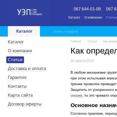
Перейти к основному контенту
067 644-01-08
067 6
Каталог
О компании
Статьи
Каталог
Каталог
Главная
Статьи
Как опред
Как определ
О компании
Статьи
28 августа 2021
Доставка и оплата
В любом механизме грузоп
Гарантия
при этом испытывая макси
трение проволок приводит
Контакты
Защитить от ускоренного 
Карта сайта
смазки
, то это чревато о
Договор оферты
Основное назнач
Согласно практике, перио