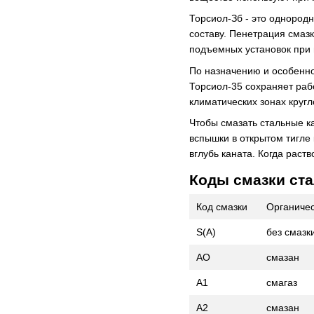
Торсиол-Зб - это однородн
составу. Пенетрация смаз
подъемных установок при 
По назначению и особеннос
Торсиол-35 сохраняет раб
климатических зонах круг
Чтобы смазать стальные к
вспышки в открытом тигле 
вглубь каната. Когда раст
Коды смазки ст
Код смазки
Органичес
S(A)
без смазк
AO
смазан
A1
смагаз
A2
смазан