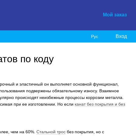
Мой заказ
Вход
Рус
атов по коду
Прочный и эластичный он выполняет основной функционал,
спользования подвержены обязательному износу. Взаимное
гулярно происходят неизбежные процессы коррозии металла.
осимая при ее изготовлении. Но если
канат без покрытия и без
олее, чем на 60%.
Стальной трос
без покрытия, но с