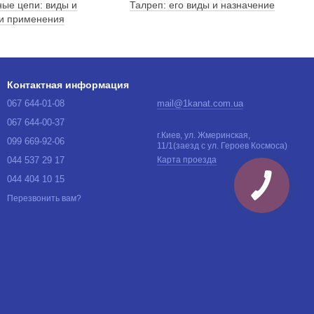
ные цепи: виды и
Талреп: его виды и назначение
и применения
Контактная информация
067 644-01-08
mail@1kanat.com.ua
067 644-00-37
г.Киев, ул. Жмеринская,
099 669-92-06
11/1(заезд с ул. Героев Космоса)
044 537 29 17
Карта проезда
044 404 10 15
Перезвонить вам?