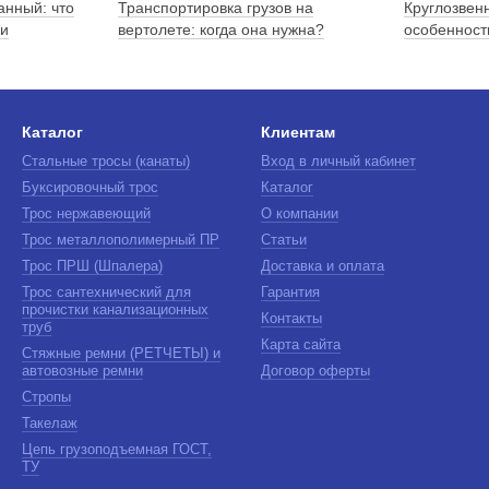
анный: что
Транспортировка грузов на
Круглозвен
 и
вертолете: когда она нужна?
особенност
Каталог
Клиентам
Стальные тросы (канаты)
Вход в личный кабинет
Буксировочный трос
Каталог
Трос нержавеющий
О компании
Трос металлополимерный ПР
Статьи
Трос ПРШ (Шпалера)
Доставка и оплата
Трос сантехнический для
Гарантия
прочистки канализационных
Контакты
труб
Карта сайта
Стяжные ремни (РЕТЧЕТЫ) и
автовозные ремни
Договор оферты
Стропы
Такелаж
Цепь грузоподъемная ГОСТ,
ТУ