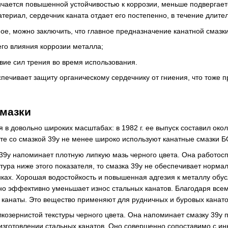
ичается повышенной устойчивостью к коррозии, меньше подвергаетс
териал, сердечник каната отдает его постепенно, в течение длите
ое, можно заключить, что главное предназначение канатной смазки
го влияния коррозии металла;
вие сил трения во время использования.
спечивает защиту органическому сердечнику от гниения, что тоже 
смазки
я в довольно широких масштабах: в 1982 г. ее выпуск составил око
сте со смазкой 39у не менее широко используют канатные смазки Б
39у напоминает плотную липкую мазь черного цвета. Она работосп
тура ниже этого показателя, то смазка 39у не обеспечивает норма
иках. Хорошая водостойкость и повышенная адгезия к металлу обу
но эффективно уменьшает износ стальных канатов. Благодаря все
 канаты. Это вещество применяют для рудничных и буровых канато
лкозернистой текстуры черного цвета. Она напоминает смазку 39у 
изготовлении стальных канатов. Оно совершенно сопоставимо с и