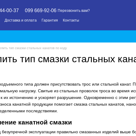
44-00-37
099 669-92-06
Перезвонить вам?
Доставка и оплата
Гарантия
Контакты
елить тип смазки стальных канатов по коду
ить тип смазки стальных кан
одъемного типа должен присутствовать трос или стальной канат. 
мальную нагрузку. Свитые из стальных проволок троса во время и
 к их истончению и ускоряет разрушение. Одновременно с этим ре
износа канатной продукции помогает смазка стальных канатов, нан
пределенными последствиями.
ение канатной смазки
д безупречной эксплуатации правильно смазанных изделий выше б