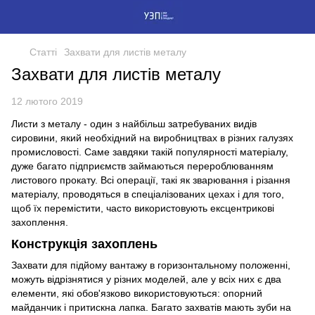
Статті
Захвати для листів металу
Захвати для листів металу
12 лютого 2019
Листи з металу - один з найбільш затребуваних видів
сировини, який необхідний на виробництвах в різних галузях
промисловості. Саме завдяки такій популярності матеріалу,
дуже багато підприємств займаються перероблюванням
листового прокату. Всі операції, такі як зварювання і різання
матеріалу, проводяться в спеціалізованих цехах і для того,
щоб їх перемістити, часто використовують ексцентрикові
захоплення.
Конструкція захоплень
Захвати для підйому вантажу в горизонтальному положенні,
можуть відрізнятися у різних моделей, але у всіх них є два
елементи, які обов'язково використовуються: опорний
майданчик і притискна лапка. Багато захватів мають зуби на