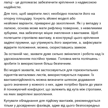
лапці - це допомагає забезпечити кріплення з надвисокою
надійністю.
Для того, щоб закріпити лист, необхідно покласти його на
опорну площадку. Існують зйомні моделі або
незйомні варіанти, приварені до захоплення. Як і у випадку з
лапкою, основа може мати рифлену поверхню, з невеликими
зубцями, яка забезпечує міцне зчеплення з вантажем. Щоб
полегшити стропівлю вантажу, в конструкції цього кріплення
задіяні пружини, що утримують його закритим, а, зафіксувати
відкрите положення, можна, скориставшись замком.
За останній час, захвати дуже сильно змінилися і робота над їх
удосконаленням постійно триває. Головна мета поліпшень -
зробити їх використання більш безпечним.
Всі моделі захватів, які застосовуються для горизонтальних
підняттів металевих листів, використовуються парами. Їх
вантажопідйомність можна визначити шляхом додавання
цього значення у кожного з них, адже потрібно брати до уваги
й понижуючий коефіцієнт, що залежить від кута між стропами,
на яких закріплені захоплення.
Купувати обладнання для підйому вантажів, рекомендується
тільки у досвідчених фахівців, адже від цього безпосередньо