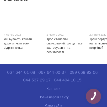
4 лютого 2022
2 лютого 2022
2 лютого 2022
Які бувають канатні
Трос сталевий
Транспорту
дороги і чим вони
оцинкований: що це таке,
на гелікопте
відрізняються
застосування та
потрібне?
особливості
067 644-01-08
067 644-00-37
099 669-92-06
044 537 29 17
044 404 10 15
Контакти
Повна версія сайту
Мапа сайту